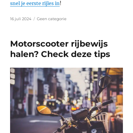
snel je eerste rijles in
!
Geplaatst
Categorieën
16 juli 2024
Geen categorie
op
Motorscooter rijbewijs
halen? Check deze tips