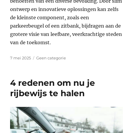
behoeften van een diverse bevolking. Door slim
ontwerp en innovatieve oplossingen kan zelfs
de kleinste component, zoals een
parkeerbeugel of een zitbank, bijdragen aan de
grotere visie van leefbare, veerkrachtige steden
van de toekomst.
Geplaatst
Categorieën
7 mei 2025
Geen categorie
op
4 redenen om nu je
rijbewijs te halen