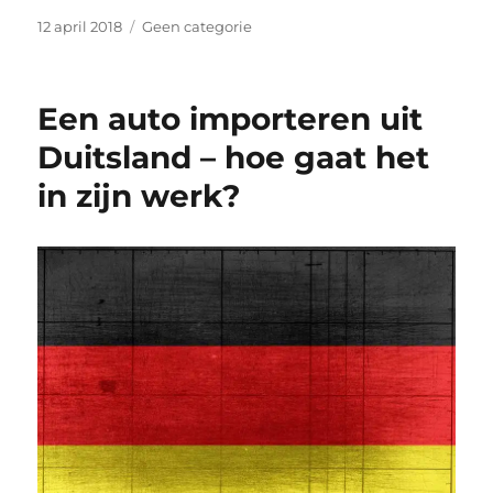
Geplaatst
Categorieën
12 april 2018
Geen categorie
op
Een auto importeren uit
Duitsland – hoe gaat het
in zijn werk?