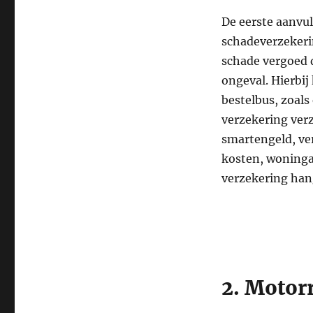
De eerste aanvu
schadeverzekerin
schade vergoed d
ongeval. Hierbij
bestelbus, zoal
verzekering ver
smartengeld, ve
kosten, woningaa
verzekering ha
2. Motor