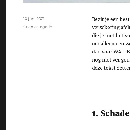
Geplaatst
10 juni 2021
Bezit je een be
op
Categorieën
Geen categorie
verzekering afsl
die je met het v
om alleen een we
dan voor WA + Be
nog niet ver gen
deze tekst zette
1. Schad