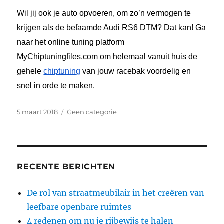
Wil jij ook je auto opvoeren, om zo’n vermogen te
krijgen als de befaamde Audi RS6 DTM? Dat kan! Ga
naar het online tuning platform
MyChiptuningfiles.com om helemaal vanuit huis de
gehele
chiptuning
van jouw racebak voordelig en
snel in orde te maken.
Geplaatst
Categorieën
5 maart 2018
Geen categorie
op
RECENTE BERICHTEN
De rol van straatmeubilair in het creëren van
leefbare openbare ruimtes
4 redenen om nu je rijbewijs te halen