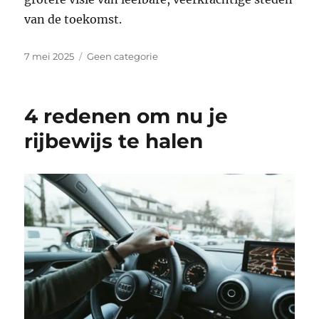
van de toekomst.
Geplaatst
Categorieën
7 mei 2025
Geen categorie
op
4 redenen om nu je
rijbewijs te halen