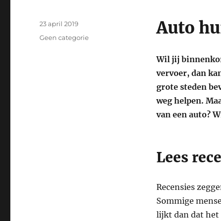
Auto hu
Geplaatst
23 april 2019
op
Categorieën
Geen categorie
Wil jij binnenko
vervoer, dan kan
grote steden be
weg helpen. Maar
van een auto? Wi
Lees rec
Recensies zeggen
Sommige mensen 
lijkt dan dat he