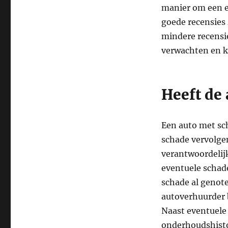
manier om een e
goede recensies 
mindere recensie
verwachten en ka
Heeft de 
Een auto met sch
schade vervolge
verantwoordelij
eventuele schad
schade al genotee
autoverhuurder b
Naast eventuele
onderhoudshistor