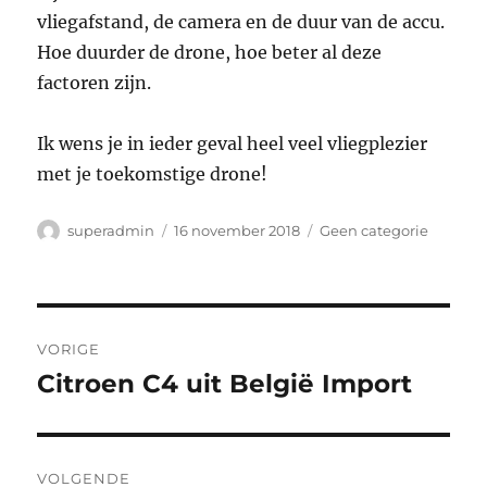
vliegafstand, de camera en de duur van de accu.
Hoe duurder de drone, hoe beter al deze
factoren zijn.
Ik wens je in ieder geval heel veel vliegplezier
met je toekomstige drone!
Auteur
Geplaatst
Categorieën
superadmin
16 november 2018
Geen categorie
op
Bericht
VORIGE
navigatie
Citroen C4 uit België Import
Vorig
bericht:
VOLGENDE